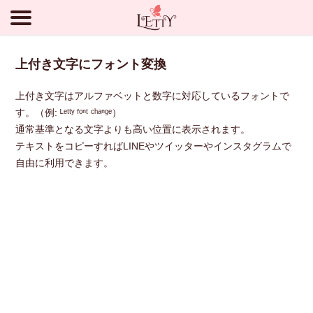
上付き文字にフォント変換
上付き文字はアルファベットと数字に対応しているフォントで
す。（例: ᴸᵉᵗᵗʸ ᶠᵒⁿᵗ ᶜʰᵃⁿᵍᵉ）
通常基準となる文字よりも高い位置に表示されます。
テキストをコピーすればLINEやツイッターやインスタグラムで
自由に利用できます。